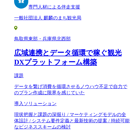
専門人材による伴走支援
一般社団法人 麒麟のまち観光局
鳥取県東部・兵庫県北西部
広域連携とデータ循環で稼ぐ観光
DXプラットフォーム構築
課題
データを繋げ消費を循環させるノウハウ不足で自力で
のプラン作成に限界を感じていた
導入ソリューション
現状把握と課題の深掘り / マーケティングモデルの全
体設計 / システム要件定義と最新技術の提案 / 持続可能
なビジネススキームの検討