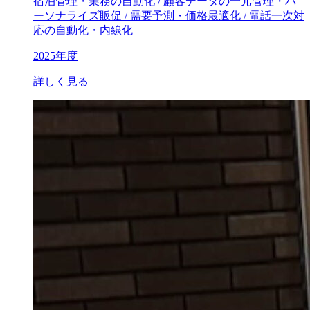
宿泊管理・業務の自動化 / 顧客データの一元管理・パ
ーソナライズ販促 / 需要予測・価格最適化 / 電話一次対
応の自動化・内線化
2025年度
詳しく見る