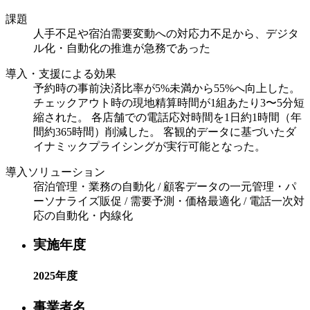
課題
人手不足や宿泊需要変動への対応力不足から、デジタ
ル化・自動化の推進が急務であった
導入・支援による効果
予約時の事前決済比率が5%未満から55%へ向上した。
チェックアウト時の現地精算時間が1組あたり3〜5分短
縮された。 各店舗での電話応対時間を1日約1時間（年
間約365時間）削減した。 客観的データに基づいたダ
イナミックプライシングが実行可能となった。
導入ソリューション
宿泊管理・業務の自動化 / 顧客データの一元管理・パ
ーソナライズ販促 / 需要予測・価格最適化 / 電話一次対
応の自動化・内線化
実施年度
2025年度
事業者名